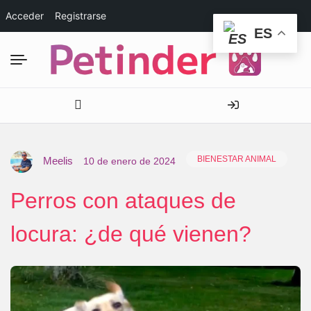
Acceder
Registrarse
ES
BIENESTAR ANIMAL
Meelis
10 de enero de 2024
Perros con ataques de
locura: ¿de qué vienen?