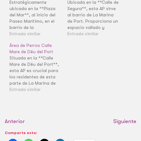
Estratégicamente
Ubicada en la **Calle de
ubicada en la **Plaza
Segura**, esta AP sirve
del Mar**, al inicio del
al barrio de La Marina
Paseo Marítimo, en el
de Port. Proporciona un
barrio de la
espacio vallado y
Barceloneta. Esta área
Entrada similar
seguro para el juego en
Entrada similar
se beneficia de la brisa
un entorno residencial.
Área de Perros Calle
marina y la proximidad
Mare de Déu del Port
a la playa. Es un punto
Situada en la **Calle
clave para los perros
Mare de Déu del Port**,
que acompañan a sus
esta AP es crucial para
dueños a disfrutar de la
los residentes de esta
zona costera,…
parte de La Marina de
Port. Es un punto de
Entrada similar
socialización y juego en
una zona con desarrollo
urbano.
Anterior
Siguiente
Comparte esto: