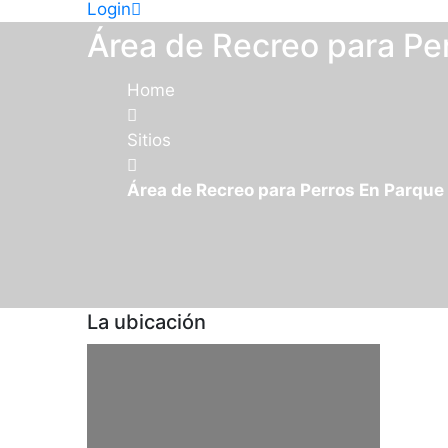
Login
Área de Recreo para Pe
Home
Sitios
Área de Recreo para Perros En Parque
La ubicación