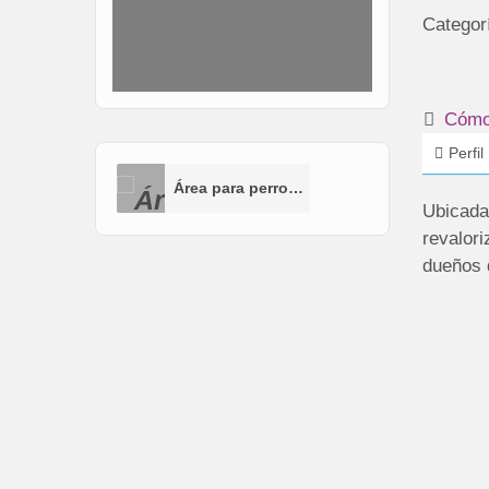
Categor
Cómo 
Perfil
Área para perros (AP)
Ubicada
revalor
dueños 