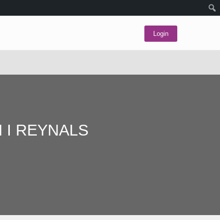
Login
 I REYNALS