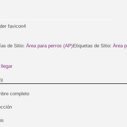
der favicon4
ías de Sitio:
Área para perros (AP)
Etiquetas de Sitio:
Área p
llegar
il
bre completo
ección
os