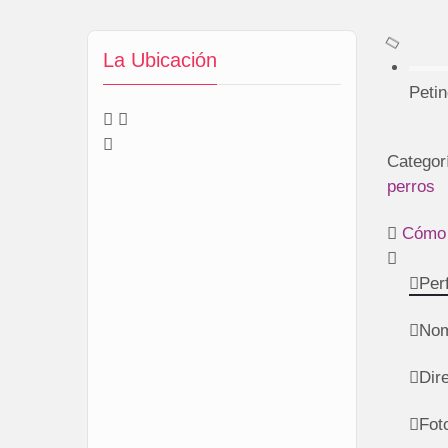
La Ubicación
Petin
Categor
perros
Cómo 
Perf
Nom
Dir
Fot