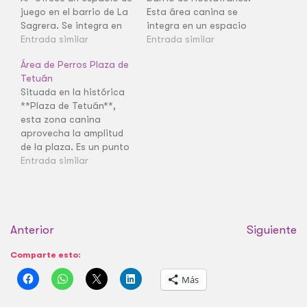
juego en el barrio de La
Esta área canina se
Sagrera. Se integra en
integra en un espacio
un entorno de plaza
Entrada similar
céntrico y activo,
Entrada similar
tradicional.
facilitando el
Área de Perros Plaza de
esparcimiento en una
Tetuán
de las plazas más
Situada en la histórica
concurridas de la zona.
**Plaza de Tetuán**,
esta zona canina
aprovecha la amplitud
de la plaza. Es un punto
muy accesible y bien
Entrada similar
comunicado, ofreciendo
un lugar central para
que los perros se
desahoguen antes de
Anterior
continuar por las
Siguiente
grandes vías del
Comparte esto:
Eixample.
Más