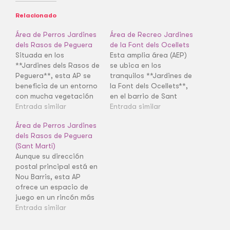
Relacionado
Área de Perros Jardines
Área de Recreo Jardines
dels Rasos de Peguera
de la Font dels Ocellets
Situada en los
Esta amplia área (AEP)
**Jardines dels Rasos de
se ubica en los
Peguera**, esta AP se
tranquilos **Jardines de
beneficia de un entorno
la Font dels Ocellets**,
con mucha vegetación
en el barrio de Sant
en el barrio de La
Entrada similar
Gervasi - la Bonanova.
Entrada similar
Guineueta. Es un
Se beneficia de un
Área de Perros Jardines
espacio tranquilo y
entorno con vegetación
dels Rasos de Peguera
delimitado para el
y es ideal para el
(Sant Martí)
juego.
ejercicio intenso.
Aunque su dirección
postal principal está en
Nou Barris, esta AP
ofrece un espacio de
juego en un rincón más
íntimo del barrio de La
Entrada similar
Verneda i la Pau.