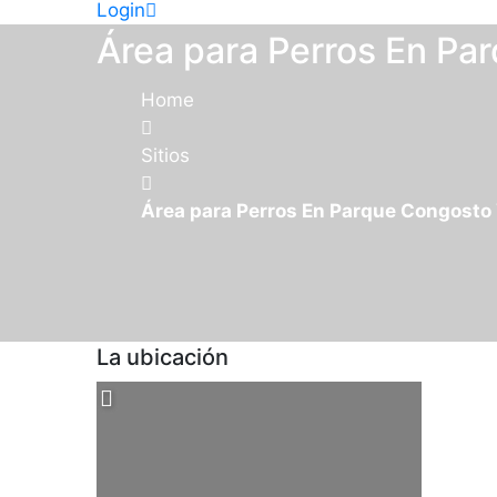
Login
Área para Perros En Par
Home
Sitios
Área para Perros En Parque Congosto V
La ubicación