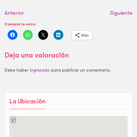
extensión considerable
para el juego activo y la
Anterior
socialización en el
Siguiente
barrio de Numancia,
Comparte esto:
siendo un recurso
importante para…
Más
Deja una valoración
Debe haber
ingresado
para publicar un comentario.
La Ubicación
Mapa
Satélite