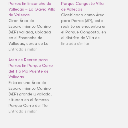
Perros En Ensanche de
Parque Congosto Villa
Vallecas – La Gavia Villa
de Vallecas
de Vallecas
Clasificado como Área
Gran Área de
para Perros (AP), este
Esparcimiento Canino
recinto se encuentra en
(AEP) vallada, ubicada
el Parque Congosto, en
en el Ensanche de
el distrito de Villa de
Vallecas, cerca de La
Vallecas. Es un espacio
Entrada similar
Gavia. Esta AEP de gran
Entrada similar
acotado y funcional
tamaño es fundamental
donde los perros pueden
Área de Recreo para
para el ejercicio libre y
estar sin correa y
Perros En Parque Cerro
la socialización de los
socializar de forma
del Tío Pío Puente de
perros en el distrito de
controlada. Es un
Vallecas
Villa de Vallecas.
recurso esencial para el
Esta es una Área de
ocio diario de las
Esparcimiento Canino
mascotas…
(AEP) grande y vallada,
situada en el famoso
Parque Cerro del Tío
Pío, en el distrito de
Entrada similar
Puente de Vallecas. La
AEP ofrece una