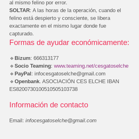
al mismo felino por error.
SOLTAR
: A las horas de la operación, cuando el
felino está despierto y consciente, se libera
exactamente en el mismo lugar donde fue
capturado.
Formas de ayudar económicamente:
🔹
Bizum
: 666313177
🔹
Socio Teaming
:
www.teaming.net/cesgatoselche
🔹
PayPal
: infocesgatoselche@gmail.com
🔹
Openbank
. ASOCIACIÓN CES ELCHE IBAN
ES8200730100510505103738
Información de contacto
Email:
infocesgatoselche@gmail.com