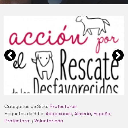
Categorías de Sitio:
Protectoras
Etiquetas de Sitio:
Adopciones
,
Almería
,
España
,
Protectora
y
Voluntariado