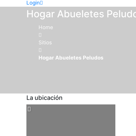
Login
Hogar Abueletes Pelud
Home
Sitios
Hogar Abueletes Peludos
La ubicación