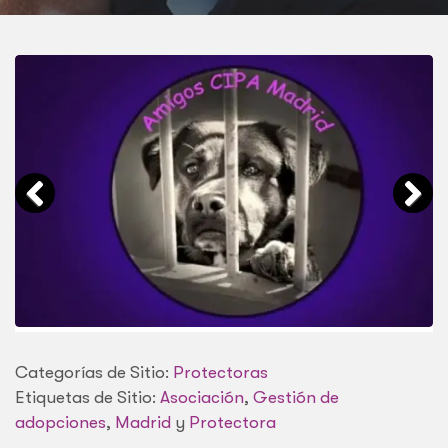
Categorías de Sitio:
Protectoras
Etiquetas de Sitio:
Asociación
,
Gestión de
adopciones
,
Madrid
y
Protectora