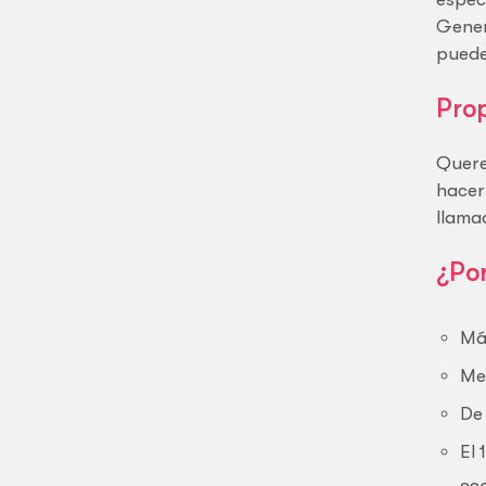
Gener
puede
Prop
Quere
hacer
llama
¿Po
Má
Me
De
El