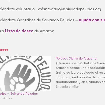
iéndote voluntario:
voluntariado@salvandopeludos.org
iéndote Contribee de Salvando Peludos –
ayuda con su
ra
Lista de deseo
de Amazon
onado
Peludos Sierra de Aracena
¿Quiénes somos? Peludos Sierr
Aracena somos una asociación
ánimo de lucro dedicada al res
cuidado y reubicación de anim
abandonados y en situación de
en la Sierra de Aracena, España
Entrada similar
Nuestro equipo está formado p
pito – Salvando Peludos
grupo de voluntarios/as con pa
a similar
por el bienestar animal. No c