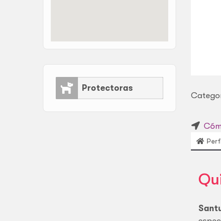
Protectoras
Categor
Cómo
Perfi
Qu
Sant
espec