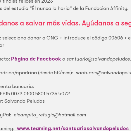
 finales felices en 2023
 del estudio “Él nunca lo haría” de la Fundación Affinity.
danos a salvar más vidas. Ayúdanos a se
: selecciona donar a ONG + introduce el código 00606 + e
ar
acto:
Página de Facebook
o
santuario@salvandopeludos
drina/apadrina (desde 5€/mes):
santuario@salvandopelu
enta bancaria:
 ES15 0073 0100 5801 5735 4072
ar: Salvando Peludos
yPal:
elcampito_refugio@hotmail.com
aming:
www.teaming.net/santuariosalvandopeludos