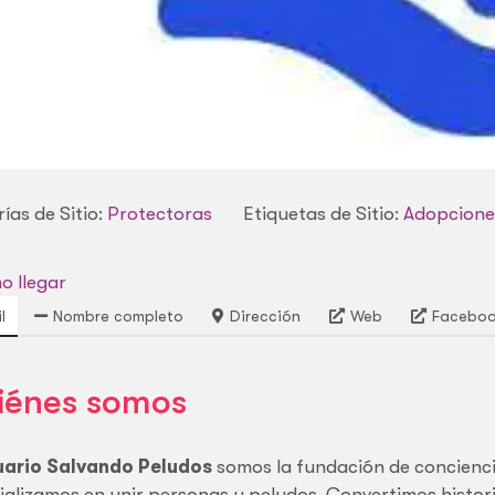
ías de Sitio:
Protectoras
Etiquetas de Sitio:
Adopcione
 llegar
l
Nombre completo
Dirección
Web
Facebo
iénes somos
uario Salvando Peludos
somos la fundación de concienci
ializamos en unir personas y peludos. Convertimos histori