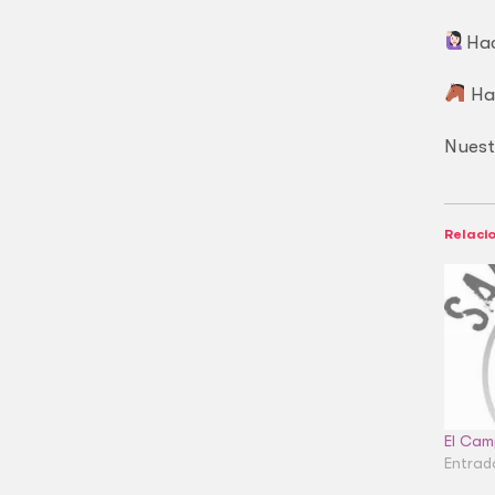
Hac
Hac
Nuest
Relaci
El Cam
Entrad