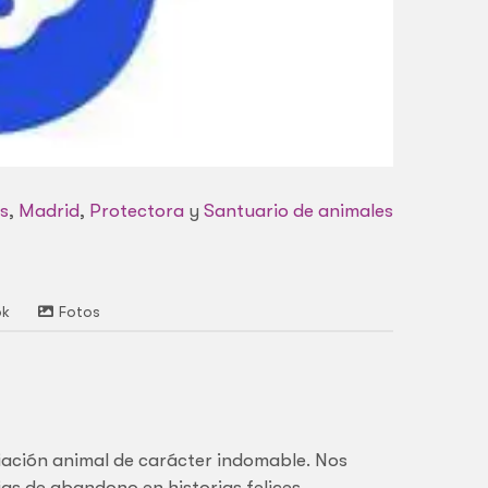
s
,
Madrid
,
Protectora
y
Santuario de animales
ok
Fotos
ación animal de carácter indomable. Nos
as de abandono en historias felices.