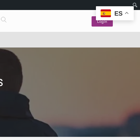
ES
Login
S