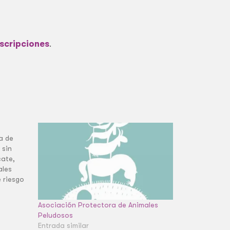
scripciones
.
a de
 sin
cate,
ales
 riesgo
.
or un
Asociación Protectora de Animales
sión
Peludosos
ontamos…
Entrada similar