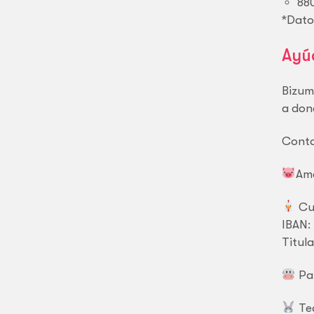
880
*Datos
Ayú
Bizum
a don
Cont
Ama
Cu
IBAN:
Titul
Pa
Te