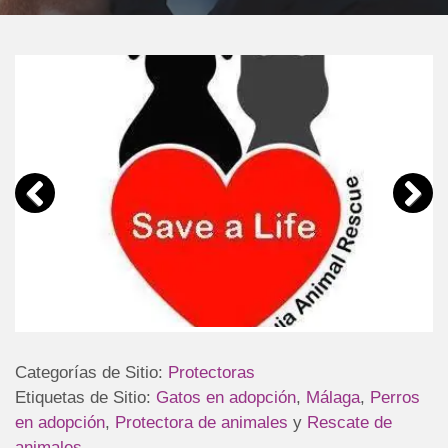
Categorías de Sitio:
Protectoras
Etiquetas de Sitio:
Gatos en adopción
,
Málaga
,
Perros
en adopción
,
Protectora de animales
y
Rescate de
animales