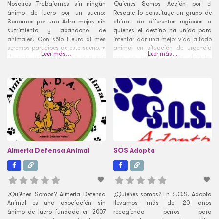
Nosotros Trabajamos sin ningún
Quienes Somos Acción por el
ánimo de lucro por un sueño:
Rescate lo constituye un grupo de
Soñamos por una Adra mejor, sin
chicas de diferentes regiones a
sufrimiento y abandono de
quienes el destino ha unido para
animales. Con sólo 1 euro al mes
intentar dar una mejor vida a todo
seremos partícipes de este sueño. »
animal en situación de urgencia
Leer más...
Leer más...
Un país, una civilización se puede
que se nos pone por delante.
juzgar por la forma en que trata a
Simplemente, no podemos mirar a
sus animales»
otro lado. Fomentamos el respeto
hacia los animales, estamos en
contra del abandono y el
Almería Defensa Animal
SOS Adopta
¿Quiénes Somos? Almería Defensa
¿Quienes somos? En S.O.S. Adopta
Animal es una asociación sin
llevamos más de 20 años
ánimo de lucro fundada en 2007
recogiendo perros para