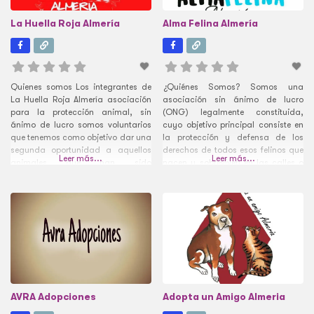
La Huella Roja Almería
Alma Felina Almería
Quienes somos Los integrantes de
¿Quiénes Somos? Somos una
La Huella Roja Almería asociación
asociación sin ánimo de lucro
para la protección animal, sin
(ONG) legalmente constituida,
ánimo de lucro somos voluntarios
cuyo objetivo principal consiste en
que tenemos como objetivo dar una
la protección y defensa de los
segunda oportunidad a aquellos
derechos de todos esos felinos que
Leer más...
Leer más...
animales que han sido
nacen y sobreviven en las calles o
abandonados o maltratados,
los que, no siendo así, acaban en
recuperando a los que están
ellas. Nos dedicamos también al
enfermos o heridos para
rescate y recuperación de los gatos
posteriormente buscarles una
hasta que son dados en adopción.
familia que pueda hacerse cargo
de forma responsable, realizando
un seguimiento
AVRA Adopciones
Adopta un Amigo Almeria