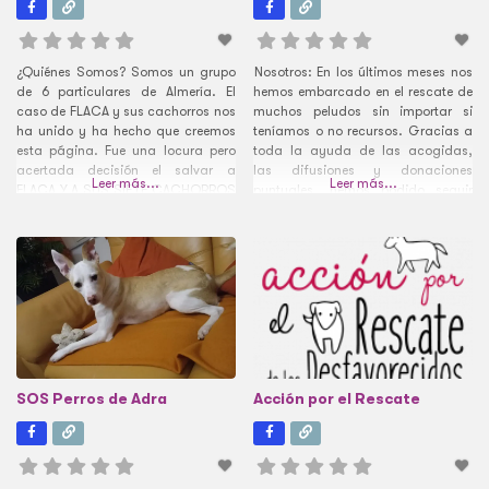
¿Quiénes Somos? Somos un grupo
Nosotros: En los últimos meses nos
de 6 particulares de Almería. El
hemos embarcado en el rescate de
caso de FLACA y sus cachorros nos
muchos peludos sin importar si
ha unido y ha hecho que creemos
teníamos o no recursos. Gracias a
esta página. Fue una locura pero
toda la ayuda de las acogidas,
acertada decisión el salvar a
las difusiones y donaciones
Leer más...
Leer más...
FLACA Y A SUS SIETE CACHORROS
puntuales, hemos podido seguir
UN CASO EXTREMO. Luchamos de
adelante. Pero ante todos los
forma particular en contra del
gastos inesperados surgidos, nos
maltrato y abandono hacia los
hemos visto en la necesidad de
animales de toda
tener un fondo para emergencias.
Con 1€ al
SOS Perros de Adra
Acción por el Rescate