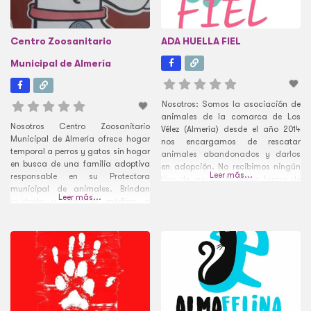
Centro Zoosanitario
ADA HUELLA FIEL
Municipal de Almería
Nosotros: Somos la asociación de
animales de la comarca de Los
Nosotros Centro Zoosanitario
Vélez (Almería) desde el año 2014
Municipal de Almería ofrece hogar
nos encargamos de rescatar
temporal a perros y gatos sin hogar
animales abandonados y darlos
en busca de una familia adoptiva
en adopción. No recibimos ningún
Leer más...
responsable en su Protectora
tipo de ayuda, la única forma de
municipal de animales. Brindan
seguir salvando la vida a todos
Leer más...
cuidado y atención médica a
estos animales es gracias a
todos los animales acogidos y
vuestra ayuda. Necesitamos hacer
luchan con mucha dedicación y
frente a las facturas veterinarias, a
esfuerzo para fomentar
los gastos
la adopción de animales en la zona
de Alhama de Almería en Almería y
reducir el abandono de animales.
Si