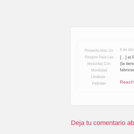
6 de dic
Proyecto Alas: Un
[…] el 
Respiro Para Las
(la tie
Mascotas Con
fabrica
Movilidad
Limitada -
React!
Petinder
says:
Deja tu comentario ab