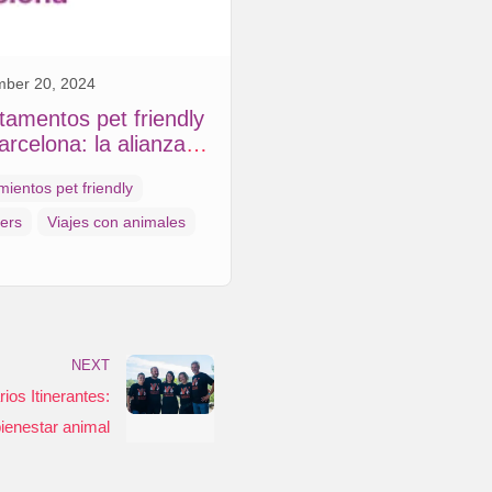
mber 20, 2024
tamentos pet friendly
arcelona: la alianza
armony y Petinder
mientos pet friendly
ers
Viajes con animales
NEXT
rios Itinerantes:
bienestar animal