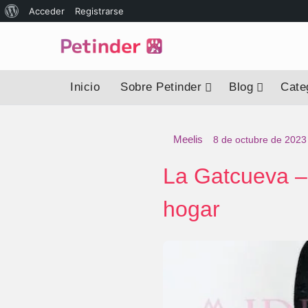
Acerca
Acceder
Registrarse
de
WordPress
Inicio
Sobre Petinder
Blog
Categ
Meelis
8 de octubre de 2023
La Gatcueva – 
hogar