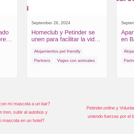
September 26, 2024
Septe
nado
Homeclub y Petinder se
Apar
presa
unen para facilitar la vida
en B
de los amantes de las
de H
Alojamientos pet friendly
Aloja
mascotas
Partners
Viajes con animales
Partn
con mi mascota a un bar?
Petinder.online y Volunta
n tren, subir al autobús y
uniendo fuerzas por el 
i mascota en un hotel?