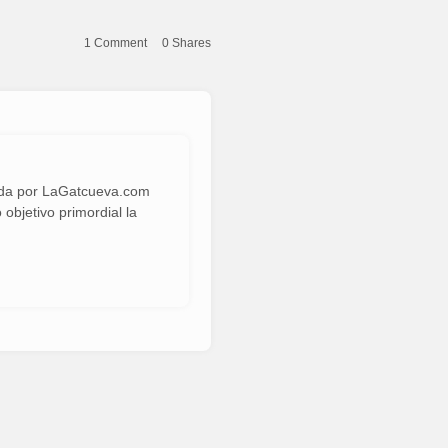
1 Comment
0
Shares
eada por LaGatcueva.com
 objetivo primordial la