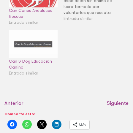
asociación sin ánimo de
lucro formada por
Can Canes Andaluces
voluntarios que rescata
Rescue
y busca hogar a gatos
Entrada similar
Entrada similar
abandonados en
Cerdanyola del Vallès.
Can & Dog Educación
Canina
Entrada similar
Anterior
Siguiente
Comparte esto:
Más