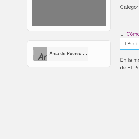
Categor
Cómo 
Perfil
Área de Recreo para Perros (AEP)
En la m
de El P