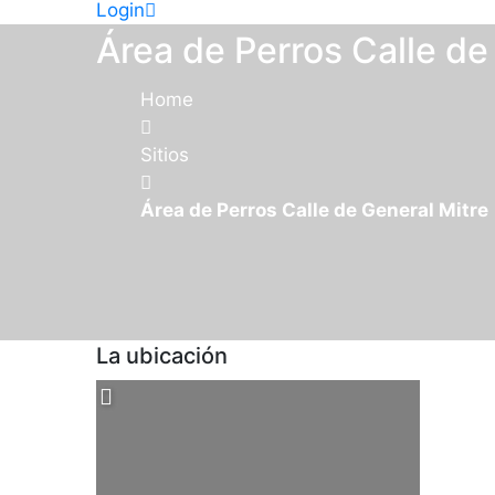
Login
Área de Perros Calle de
Home
Sitios
Área de Perros Calle de General Mitre
La ubicación