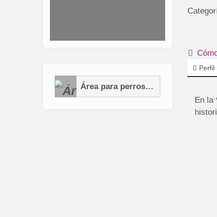
Categor
Cómo 
Perfil
Área para perros (AP)
En la
histor