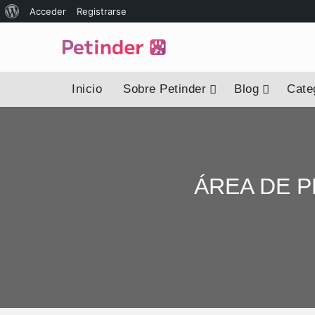
Acerca
Acceder
Registrarse
de
WordPress
Inicio
Sobre Petinder
Blog
Categ
ÁREA DE P