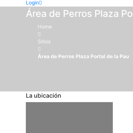
Login
Área de Perros Plaza Po
Home
Sitios
Área de Perros Plaza Portal de la Pau
La ubicación