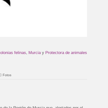
olonias felinas
,
Murcia
y
Protectora de animales
Fotos
o de la Región de Murcia que, alertados por el