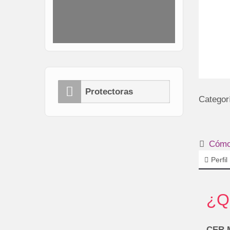
Protectoras
Categor
Cómo 
Perfil
¿Q
CER M