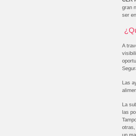
gran 
ser e
¿Qu
A tra
visib
oportu
Segur
Las ay
alime
La sub
las po
Tampo
otras
un ma