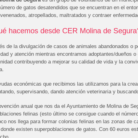
número de gatos desatendidos que se encuentran en el entorn
nvenenados, atropellados, maltratados y contraer enfermeda
é hacemos desde CER Molina de Segura
vés de la divulgación de casos de animales abandonados o 
ilidad y atención mientras encontramos adoptantes/dueños o
nidad contribuyendo a mejorar su calidad de vida y la conv
a.
udas económicas que recibimos las utilizamos para la creaci
ntando, supervisando, dando atención veterinaria y buscand
vención anual que nos da el Ayuntamiento de Molina de Segu
blaciones felinas (esto último se consigue cuando el número
co nos llega para formar colonias felinas en las zonas de c
, donde existen superpoblaciones de gatos. Con 60 euros es
cho.