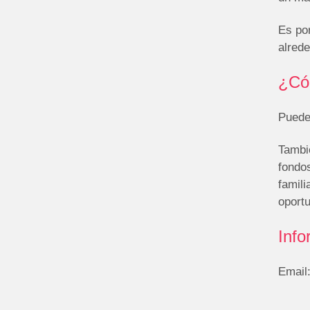
Es por
alred
¿Có
Puede
Tambi
fondo
famil
oport
Info
Email