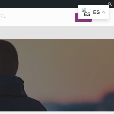
ES
Login