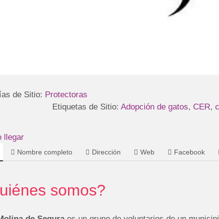
ías de Sitio:
Protectoras
Etiquetas de Sitio:
Adopción de gatos
,
CER
,
c
llegar
Nombre completo
Dirección
Web
Facebook
uiénes somos?
olina de Segura
es un grupo de voluntarios de un municipi